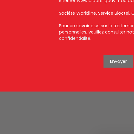
Internet www.bloctel.gouv.fr ou par
Société Worldline, Service Bloctel, C
Pour en savoir plus sur le traitem
personnelles, veuillez consulter no
confidentialité
.
Envoyer