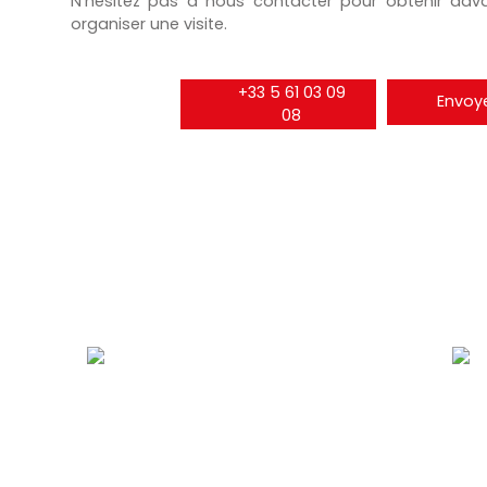
N'hésitez pas à nous contacter pour obtenir dav
organiser une visite.
+33 5 61 03 09
Envoye
08