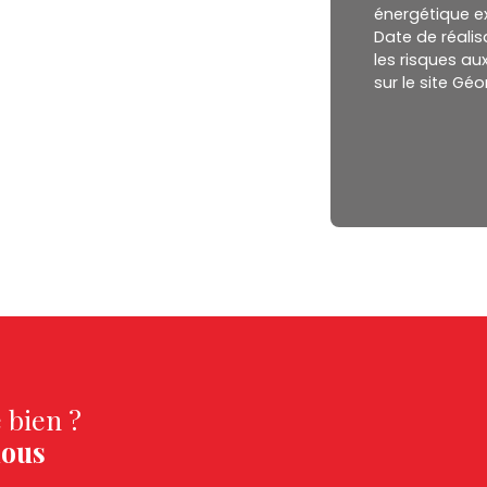
énergétique ex
Date de réalisa
les risques au
sur le site Géo
 bien ?
nous