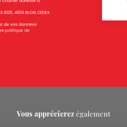
 courrier adressé à :
S 61311, 41013 BLOIS CEDEX.
ent de vos données
tre
politique de
Vous apprécierez
également