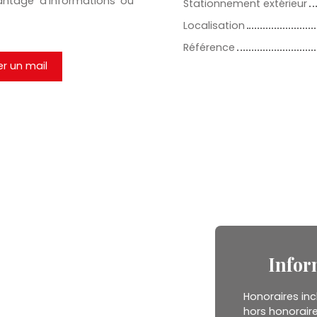
antage d'informations ou
Stationnement extérieur
Localisation
Référence
r un mail
Infor
Honoraires inc
hors honorair