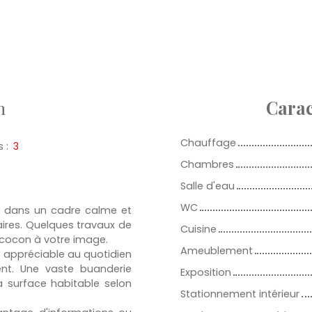
n
Carac
Chauffage
s
:
3
Chambres
Salle d'eau
WC
ée dans un cadre calme et
ires. Quelques travaux de
Cuisine
e cocon à votre image.
Ameublement
appréciable au quotidien
ent. Une vaste buanderie
Exposition
 surface habitable selon
Stationnement intérieur