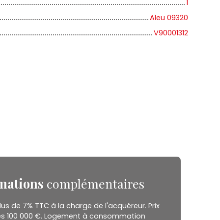
1
Aleu 09320
V90001312
mations
complémentaires
lus de 7% TTC à la charge de l'acquéreur. Prix
es 100 000 €. Logement à consommation