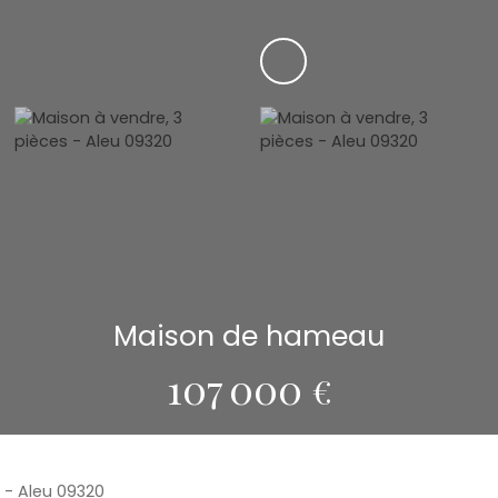
Maison de hameau
107 000
€
 - Aleu 09320