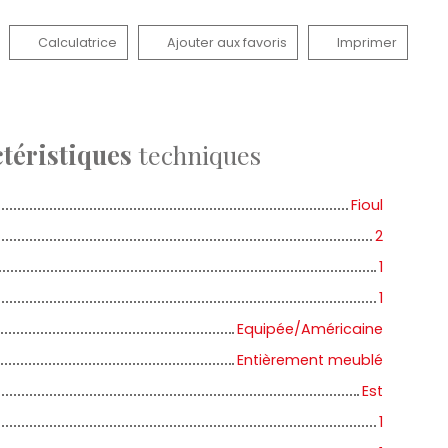
Calculatrice
Ajouter aux favoris
Imprimer
téristiques
techniques
Fioul
2
1
1
Equipée/Américaine
Entièrement meublé
Est
1