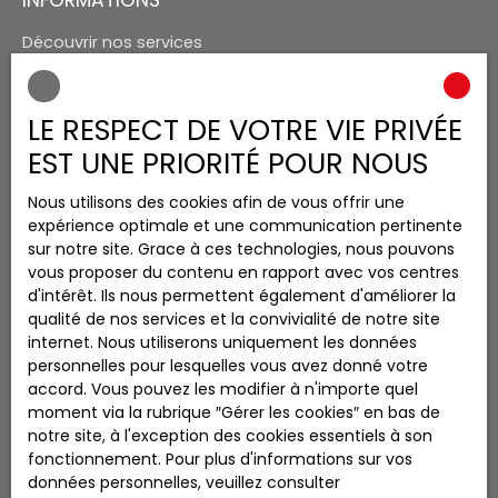
Découvrir nos services
Recrutement
Nos honoraires
LE RESPECT DE VOTRE VIE PRIVÉE
Mentions légales
EST UNE PRIORITÉ POUR NOUS
Politique de confidentialité
Nous utilisons des cookies afin de vous offrir une
Plan du site
expérience optimale et une communication pertinente
Gérer les cookies
sur notre site. Grace à ces technologies, nous pouvons
vous proposer du contenu en rapport avec vos centres
Propulsé par
d'intérêt. Ils nous permettent également d'améliorer la
qualité de nos services et la convivialité de notre site
internet. Nous utiliserons uniquement les données
personnelles pour lesquelles vous avez donné votre
accord. Vous pouvez les modifier à n'importe quel
+33 5 61 03 09 08
moment via la rubrique ″Gérer les cookies″ en bas de
notre site, à l'exception des cookies essentiels à son
fonctionnement. Pour plus d'informations sur vos
données personnelles, veuillez consulter
Route de St Girons