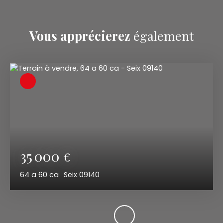
Vous apprécierez
également
35 000
€
64 a 60 ca
Seix 09140