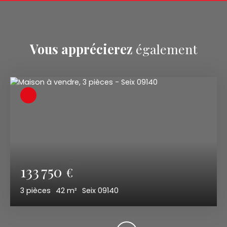
Vous apprécierez
également
133 750
€
3
pièces
42
m²
Seix 09140