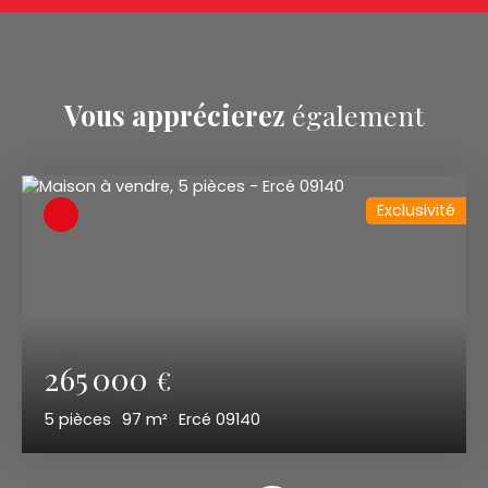
Vous apprécierez
également
Exclusivité
265 000
€
5
pièces
97
m²
Ercé 09140