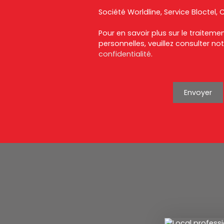
Société Worldline, Service Bloctel, C
Pour en savoir plus sur le traitem
personnelles, veuillez consulter no
confidentialité
.
Envoyer