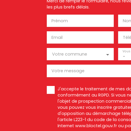
Merci de remplir le formulaire, nous re
les plus brefs délais.
Prénom
No
Email
Tél
Vous 
Votre commune
-
Votre message
J'accepte le traitement de mes d
conformément au RGPD. Si vous ne
l'objet de prospection commercial
vous pouvez vous inscrire gratuitem
d'opposition au démarchage télép
l'article L223-1 du code de la cons
Internet www.bloctel.gouv.fr ou par