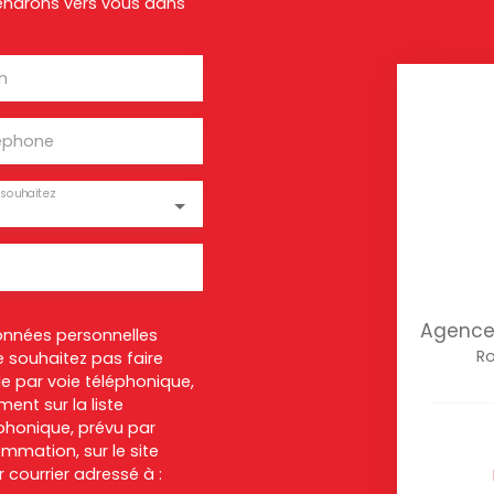
viendrons vers vous dans
m
éphone
souhaitez
Agence 
onnées personnelles
Ro
 souhaitez pas faire
e par voie téléphonique,
ent sur la liste
honique, prévu par
ommation, sur le site
 courrier adressé à :