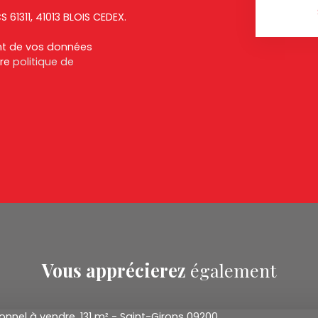
S 61311, 41013 BLOIS CEDEX.
ent de vos données
tre
politique de
Vous apprécierez
également