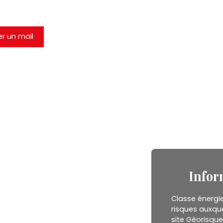
r un mail
Infor
Classe énergie
risques auxque
site Géorisque