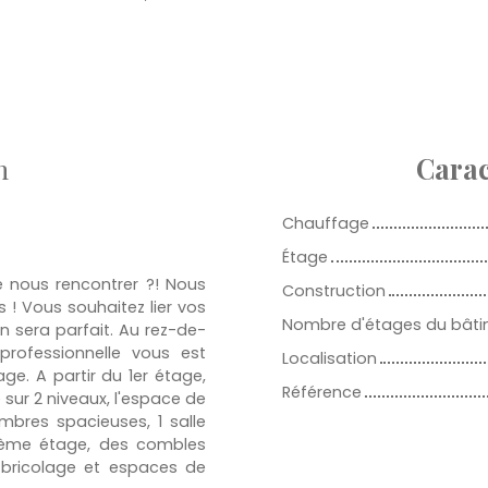
n
Carac
Chauffage
Étage
e nous rencontrer ?! Nous
Construction
 ! Vous souhaitez lier vos
Nombre d'étages du bât
en sera parfait. Au rez-de-
rofessionnelle vous est
Localisation
e. A partir du 1er étage,
Référence
 sur 2 niveaux, l'espace de
mbres spacieuses, 1 salle
u 3ème étage, des combles
 bricolage et espaces de