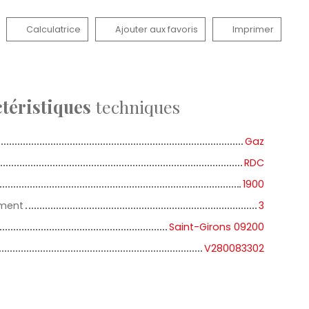
Calculatrice
Ajouter aux favoris
Imprimer
téristiques
techniques
Gaz
RDC
1900
iment
3
Saint-Girons 09200
V280083302