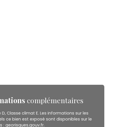
mations
complémentaires
 D, Classe climat E. Les informations sur les
ls ce bien est exposé sont disponibles sur le
s : georisques.gouv.fr.