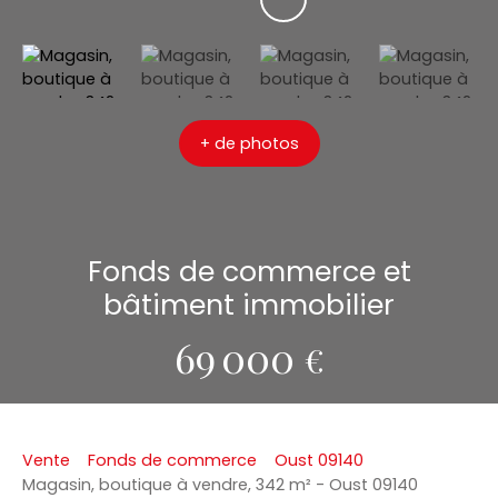
+ de photos
Fonds de commerce et
bâtiment immobilier
69 000
€
Vente
Fonds de commerce
Oust 09140
Magasin, boutique à vendre, 342 m² - Oust 09140