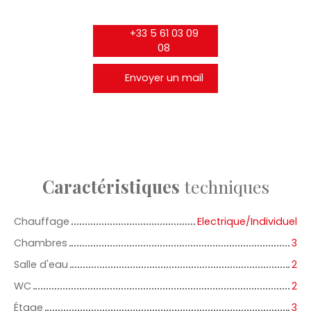
+33 5 61 03 09
08
Envoyer un mail
Caractéristiques
techniques
Chauffage
Electrique/Individuel
Chambres
3
Salle d'eau
2
WC
2
Étage
3