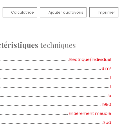
Calculatrice
Ajouter aux favoris
Imprimer
téristiques
techniques
Electrique/Individuel
6
m²
1
1
5
1980
Entièrement meublé
Sud