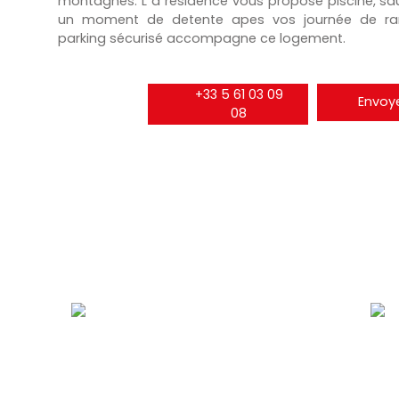
montagnes. L a residence vous propose piscine, sau
un moment de detente apes vos journée de ra
parking sécurisé accompagne ce logement.
+33 5 61 03 09
Envoye
08