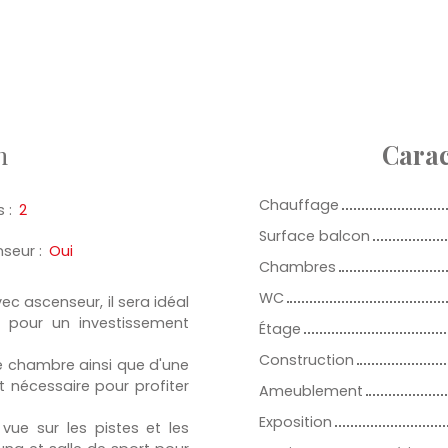
n
Carac
Chauffage
s
:
2
Surface balcon
nseur
:
Oui
Chambres
WC
ec ascenseur, il sera idéal
 pour un investissement
Étage
Construction
e chambre ainsi que d'une
t nécessaire pour profiter
Ameublement
Exposition
ue sur les pistes et les