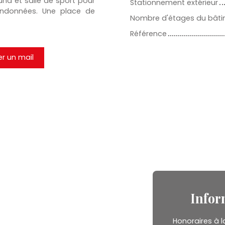
na et salle de sport pour
Stationnement extérieur
ndonnées. Une place de
Nombre d'étages du bât
Référence
r un mail
Infor
Honoraires à l