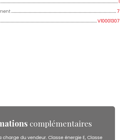
1
iment
7
V10001307
mations
complémentaires
a charge du vendeur. Classe énergie E, Classe