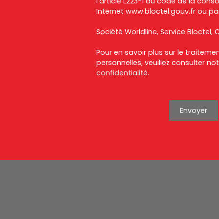
l'article L223-1 du code de la cons
Internet www.bloctel.gouv.fr ou par
Société Worldline, Service Bloctel, C
Pour en savoir plus sur le traitem
personnelles, veuillez consulter no
confidentialité
.
Envoyer