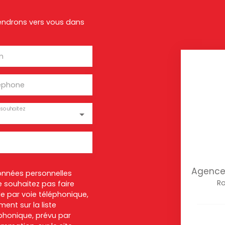
viendrons vers vous dans
m
éphone
souhaitez
Agence 
onnées personnelles
Ro
 souhaitez pas faire
e par voie téléphonique,
ent sur la liste
honique, prévu par