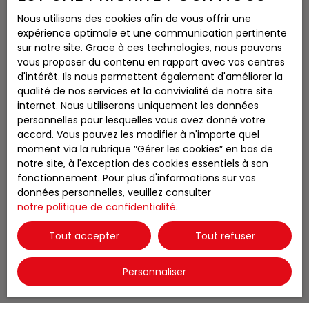
Location saisonnière appartement Ustou (09140)
Nous utilisons des cookies afin de vous offrir une
expérience optimale et une communication pertinente
Location saisonnière maison Ustou (09140)
sur notre site. Grace à ces technologies, nous pouvons
Vente maison Seix (09140)
vous proposer du contenu en rapport avec vos centres
d'intérêt. Ils nous permettent également d'améliorer la
Vente maison Ercé (09140)
qualité de nos services et la convivialité de notre site
Vente maison Ustou (09140)
internet. Nous utiliserons uniquement les données
Vente maison Le Port (09320)
personnelles pour lesquelles vous avez donné votre
accord. Vous pouvez les modifier à n'importe quel
moment via la rubrique ″Gérer les cookies″ en bas de
notre site, à l'exception des cookies essentiels à son
fonctionnement. Pour plus d'informations sur vos
JE SUIS PROPRIÉTAIRE
données personnelles, veuillez consulter
Estimez votre bien
notre politique de confidentialité
.
Vendre avec nous
Tout accepter
Tout refuser
Espace vendeur
Gestion locative
Personnaliser
Nous contacter