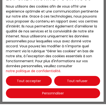
Location saisonnière appartement Ustou (09140)
Nous utilisons des cookies afin de vous offrir une
expérience optimale et une communication pertinente
Location saisonnière maison Ustou (09140)
sur notre site. Grace à ces technologies, nous pouvons
Vente maison Seix (09140)
vous proposer du contenu en rapport avec vos centres
d'intérêt. Ils nous permettent également d'améliorer la
Vente maison Ercé (09140)
qualité de nos services et la convivialité de notre site
Vente maison Ustou (09140)
internet. Nous utiliserons uniquement les données
Vente appartement Ustou (09140)
personnelles pour lesquelles vous avez donné votre
accord. Vous pouvez les modifier à n'importe quel
moment via la rubrique ″Gérer les cookies″ en bas de
notre site, à l'exception des cookies essentiels à son
fonctionnement. Pour plus d'informations sur vos
JE SUIS PROPRIÉTAIRE
données personnelles, veuillez consulter
Estimez votre bien
notre politique de confidentialité
.
Vendre avec nous
Tout accepter
Tout refuser
Espace vendeur
Gestion locative
Personnaliser
Nous contacter