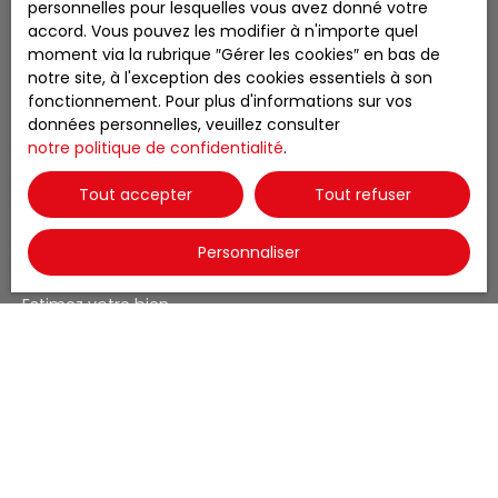
personnelles pour lesquelles vous avez donné votre
peut
Location saisonnière maison Ustou (09140)
accord. Vous pouvez les modifier à n'importe quel
envisager d'en
moment via la rubrique ″Gérer les cookies″ en bas de
Vente maison Seix (09140)
faire une
notre site, à l'exception des cookies essentiels à son
maison avec
Vente maison Ercé (09140)
fonctionnement. Pour plus d'informations sur vos
au minimum 3
données personnelles, veuillez consulter
Vente maison Ustou (09140)
chambres. Sa
notre politique de confidentialité
.
hauteur sous
Vente appartement Ustou (09140)
plafond peut
Tout accepter
Tout refuser
permettre de
faire un
deuxième
Personnaliser
JE SUIS PROPRIÉTAIRE
étage. Des
places de
Estimez votre bien
parking
Vendre avec nous
couvertes se
trouvent à
Espace vendeur
moins de 50
Gestion locative
mètres.
L'accès se fait
Nous contacter
par une petite
ruelle étroite