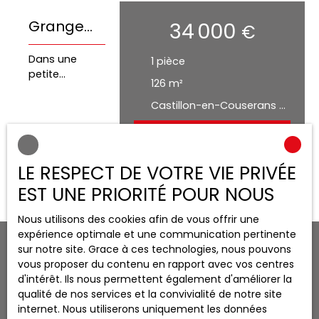
Grange
34 000
€
dans le
Dans une
1
pièce
Coeur du
petite
126
m²
village
impasse au
coeur du
Castillon-en-Couserans 09800
village, venez
découvrir
Détails
cette grange
avec de beaux
LE RESPECT DE VOTRE VIE PRIVÉE
volumes et un
EST UNE PRIORITÉ POUR NOUS
gros potentiel.
Une partie du
Nous utilisons des cookies afin de vous offrir une
toit a été
expérience optimale et une communication pertinente
refaite et une
sur notre site. Grace à ces technologies, nous pouvons
autre
vous proposer du contenu en rapport avec vos centres
remaniée.
d'intérêt. Ils nous permettent également d'améliorer la
Avec sa
JE RECHERCHE UN BIEN
qualité de nos services et la convivialité de notre site
grande
internet. Nous utiliserons uniquement les données
surface, on
Location saisonnière appartement Ustou (09140)