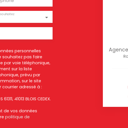
éphone
souhaitez
Agence 
onnées personnelles
Ro
 souhaitez pas faire
e par voie téléphonique,
ent sur la liste
honique, prévu par
ommation, sur le site
 courrier adressé à :
S 61311, 41013 BLOIS CEDEX.
ent de vos données
tre
politique de