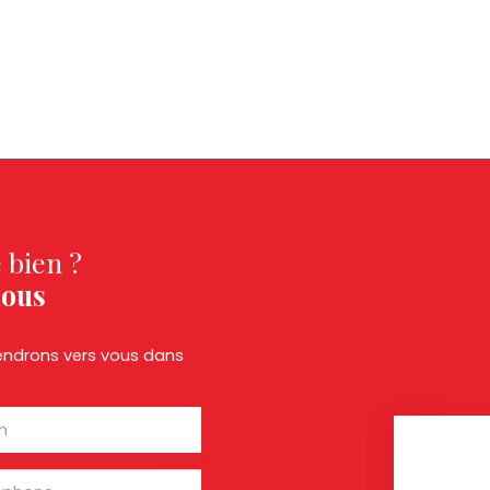
 bien ?
nous
viendrons vers vous dans
m