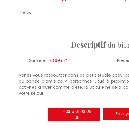
Retour
Descriptif
du bie
Surface
:
23.69
m²
Pièce
Venez vous ressourcer dans ce petit studio cosy idé
ou bande d'amis de 4 personnes. Situé à proxim
activités d'hiver comme d'été, la voiture ne sera pas 
votre séjour.
+33 5 61 03 09
Envoye
08