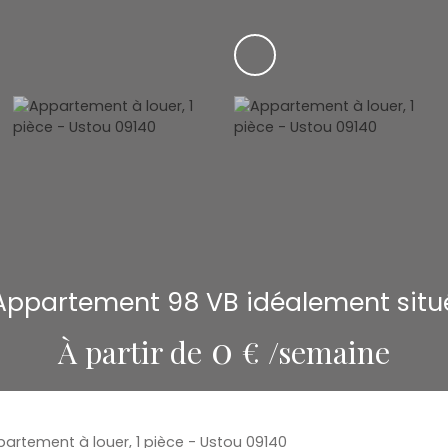
Appartement 98 VB idéalement situ
0
À partir de
€ /semaine
artement à louer, 1 pièce - Ustou 09140