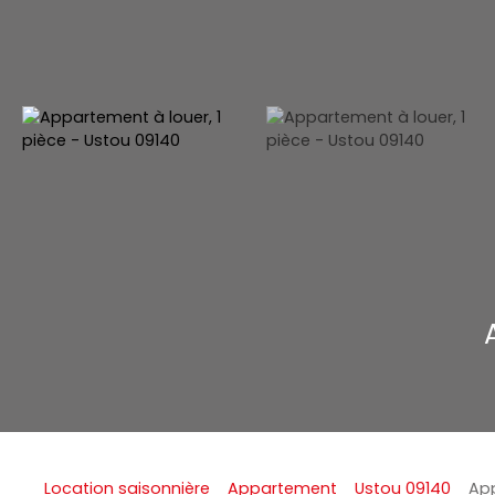
Location saisonnière
Appartement
Ustou 09140
App