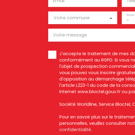
Email
Tél
Vous 
Votre commune
-
Votre message
J'accepte le traitement de mes d
conformément au RGPD. Si vous ne
l'objet de prospection commercial
vous pouvez vous inscrire gratuitem
d'opposition au démarchage télép
l'article L223-1 du code de la cons
Internet www.bloctel.gouv.fr ou par
Société Worldline, Service Bloctel, C
Pour en savoir plus sur le traitem
personnelles, veuillez consulter no
confidentialité
.