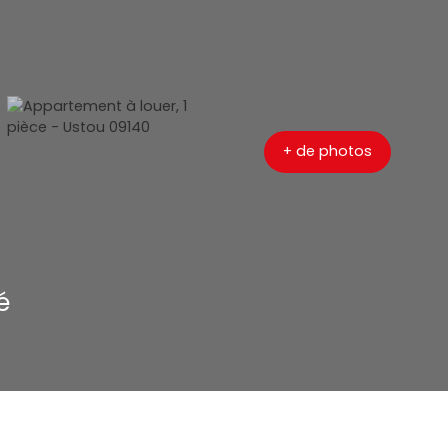
+ de photos
é